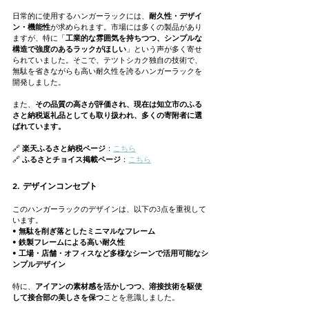
日常的に使用するハンガーラックには、
耐久性・デザイ
ン・機能性
が求められます。市場には多くの製品があり
ますが、特に「
工業的な雰囲気を持ちつつ、シンプルな
構造で強度のあるラックがほしい
」という声が多く寄せ
られていました。そこで、テツトシカク独自の技術で、
無駄を省きながらも高い耐久性を誇るハンガーラックを
開発しました。
また、
その品質の高さが評価され、現在は知立市のふる
さと納税返礼品としても取り扱われ、多くの寄附者に選
ばれています。
🔗 
楽天ふるさと納税ページ
：
こちら
🔗 
ふるさとチョイス掲載ページ
：
こちら
2. デザインコンセプト
このハンガーラックのデザインは、以下の3点を重視して
います。
• 
無駄を削ぎ落としたミニマルなフレーム
• 
鉄製フレームによる高い耐久性
• 
工場・店舗・オフィスなど多様なシーンで活用可能なシ
ンプルデザイン
特に、
アイアンの素材感を活かしつつ、溶接技術を駆使
して接合部の美しさを保つ
ことを意識しました。