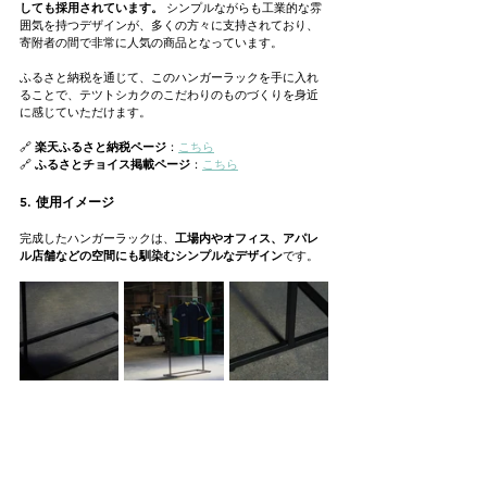
しても採用されています。
 シンプルながらも工業的な雰
囲気を持つデザインが、多くの方々に支持されており、
寄附者の間で非常に人気の商品となっています。
ふるさと納税を通じて、このハンガーラックを手に入れ
ることで、テツトシカクのこだわりのものづくりを身近
に感じていただけます。
🔗 
楽天ふるさと納税ページ
：
こちら
🔗 
ふるさとチョイス掲載ページ
：
こちら
5. 使用イメージ
完成したハンガーラックは、
工場内やオフィス、アパレ
ル店舗などの空間にも馴染むシンプルなデザイン
です。