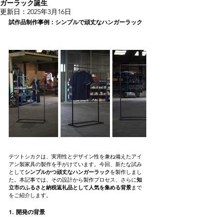
ガーラック誕生
更新日：
2025年3月16日
試作品制作事例：シンプルで頑丈なハンガーラック
テツトシカクは、実用性とデザイン性を兼ね備えたアイ
アン製家具の製作を手がけています。今回、新たな試み
として
シンプルかつ頑丈なハンガーラック
を製作しまし
た。本記事では、その設計から製作プロセス、さらに
知
立市のふるさと納税返礼品として人気を集める背景
まで
をご紹介します。
1. 開発の背景