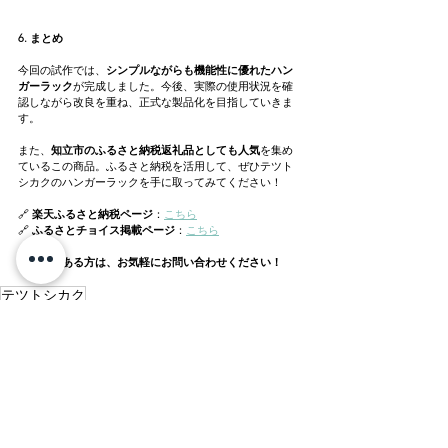
6. まとめ
今回の試作では、
シンプルながらも機能性に優れたハン
ガーラック
が完成しました。今後、実際の使用状況を確
認しながら改良を重ね、正式な製品化を目指していきま
す。
また、
知立市のふるさと納税返礼品としても人気
を集め
ているこの商品。ふるさと納税を活用して、ぜひテツト
シカクのハンガーラックを手に取ってみてください！
🔗 
楽天ふるさと納税ページ
：
こちら
🔗 
ふるさとチョイス掲載ページ
：
こちら
ご興味のある方は、お気軽にお問い合わせください！
テツトシカク
新しい取り組み
事例記事