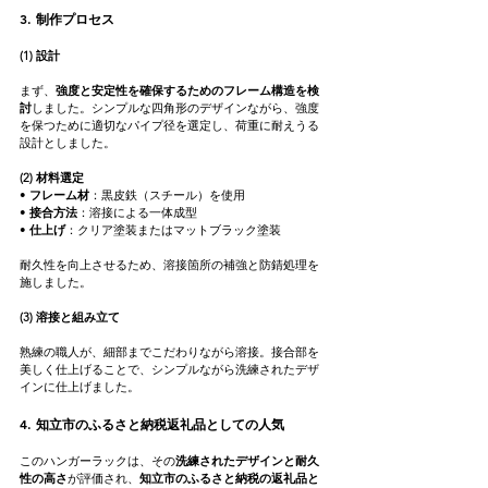
3. 制作プロセス
(1) 設計
まず、
強度と安定性を確保するためのフレーム構造を検
討
しました。シンプルな四角形のデザインながら、強度
を保つために適切なパイプ径を選定し、荷重に耐えうる
設計としました。
(2) 材料選定
• 
フレーム材
：黒皮鉄（スチール）を使用
• 
接合方法
：溶接による一体成型
• 
仕上げ
：クリア塗装またはマットブラック塗装
耐久性を向上させるため、溶接箇所の補強と防錆処理を
施しました。
(3) 溶接と組み立て
熟練の職人が、細部までこだわりながら溶接。接合部を
美しく仕上げることで、シンプルながら洗練されたデザ
インに仕上げました。
4. 知立市のふるさと納税返礼品としての人気
このハンガーラックは、その
洗練されたデザインと耐久
性の高さ
が評価され、
知立市のふるさと納税の返礼品と