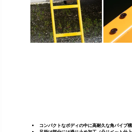
コンパクトなボディの中に高耐久な角パイプ構
足掛け部分には滑り止め加工（凸リベット仕上