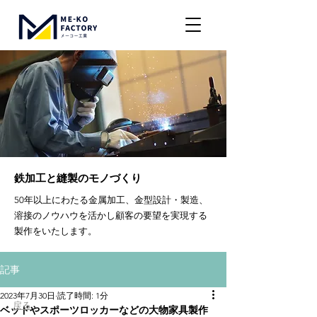
鉄加工と縫製のモノづくり
50年以上にわたる金属加工、金型設計・製造、
溶接のノウハウを活かし顧客の要望を実現する
製作をいたします。
記事
2023年7月30日
読了時間: 1分
​戻る
ベッドやスポーツロッカーなどの大物家具製作