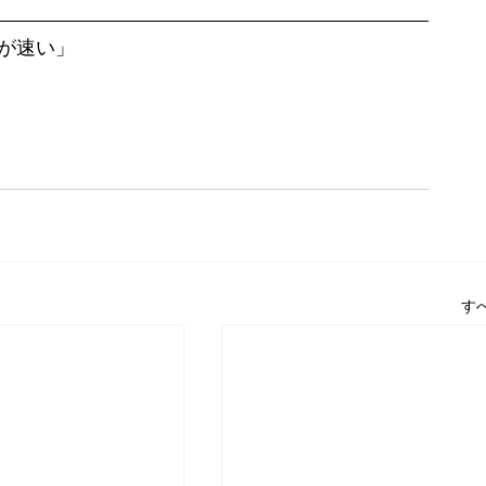
が速い」
す