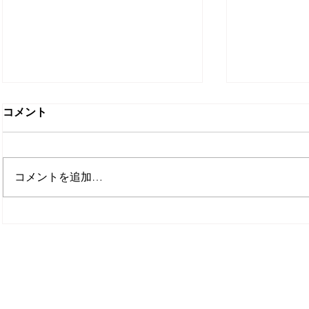
コメント
コメントを追加…
町工場の仕事を次へつなぐ
図面なし・
「承継型シェア工場
品を再現｜
MAKERSBASE」を開始しま
替製作事例
した